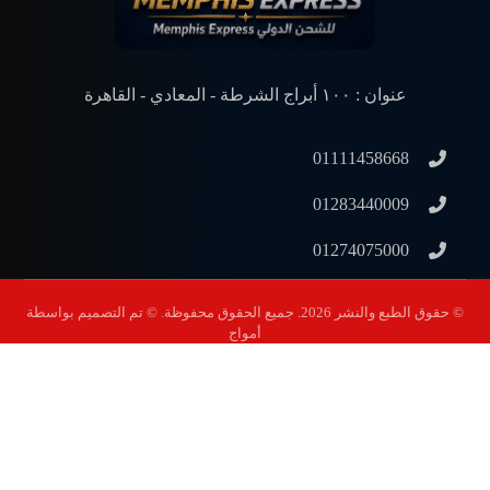
عنوان : ١٠٠ أبراج الشرطة - المعادي - القاهرة
01111458668
01283440009
01274075000
©️ حقوق الطبع والنشر 2026. جميع الحقوق محفوظة. ©️ تم التصميم بواسطة
أمواج